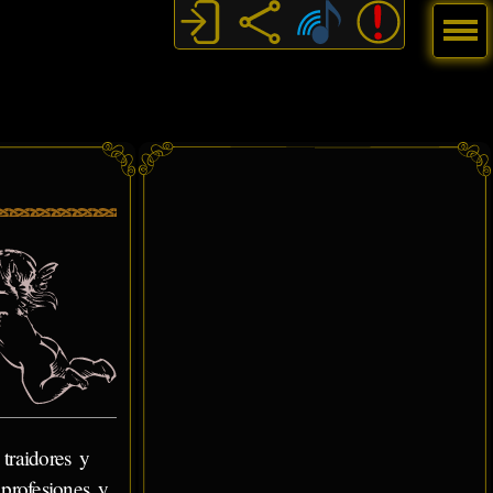
Menú
traidores y
 profesiones y