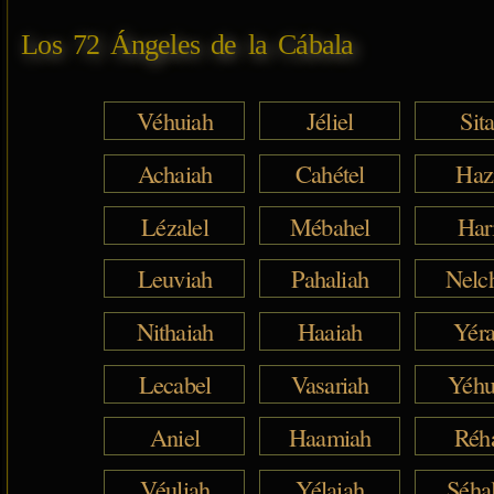
Los 72 Ángeles de la Cábala
Véhuiah
Jéliel
Sita
Achaiah
Cahétel
Haz
Lézalel
Mébahel
Har
Leuviah
Pahaliah
Nelc
Nithaiah
Haaiah
Yéra
Lecabel
Vasariah
Yéhu
Aniel
Haamiah
Réh
Véuliah
Yélaiah
Séha