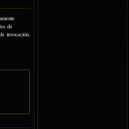
ramente
des de
de invocación.