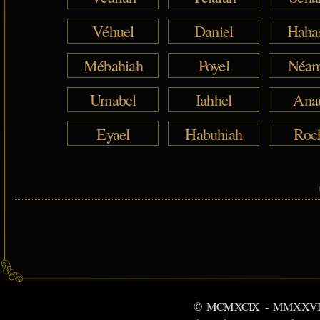
Véhuel
Daniel
Haha
Mébahiah
Poyel
Néam
Umabel
Iahhel
Ana
Eyael
Habuhiah
Roc
© MCMXCIX - MMXXVI MiSabu