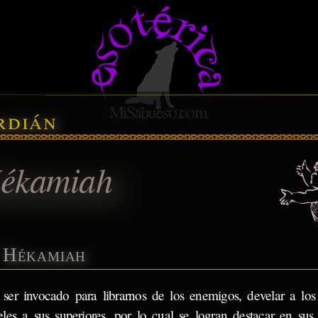
rdián
ékamiah
Hékamiah
 ser invocado para librarnos de los enemigos, develar a los 
eles a sus superiores, por lo cual se logran destacar en sus