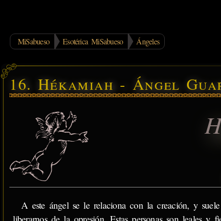
MiSabueso
Esotérica MiSabueso
Ángeles
16. Hékamiah - Ángel Gua
H
A este ángel se le relaciona con la creación, y suele
liberarnos de la opresión. Estas personas son leales y fi