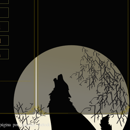
l
l
h
gina por cualquier método.