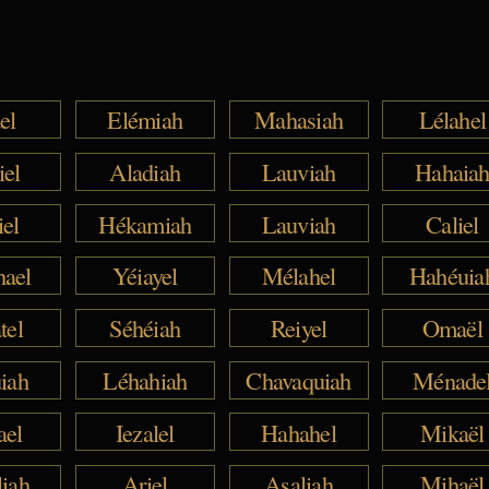
el
Elémiah
Mahasiah
Lélahel
iel
Aladiah
Lauviah
Hahaia
iel
Hékamiah
Lauviah
Caliel
hael
Yéiayel
Mélahel
Hahéuia
tel
Séhéiah
Reiyel
Omaël
iah
Léhahiah
Chavaquiah
Ménade
ael
Iezalel
Hahahel
Mikaël
liah
Ariel
Asaliah
Mihaël