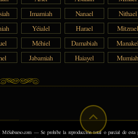
siah
Imamiah
Nanael
Nithael
iah
Yéialel
Harael
Mitzrae
uel
Méhiel
Damabiah
Manake
hel
Jabamiah
Haiayel
Mumia
eso.com — Se prohíbe la reproducción total o parcial de esta pá