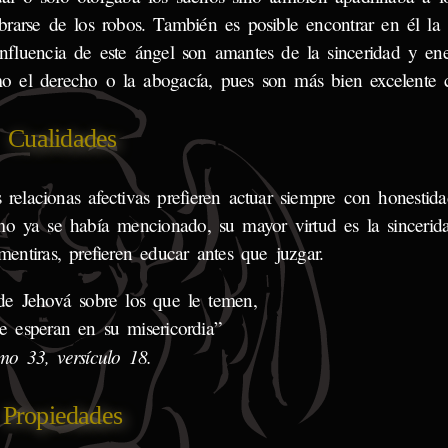
brarse de los robos. También es posible encontrar en él la 
 influencia de este ángel son amantes de la sinceridad y en
omo el derecho o la abogacía, pues son más bien excelente c
Cualidades
us relacionas afectivas prefieren actuar siempre con honesti
omo ya se había mencionado, su mayor virtud es la sincerid
mentiras, prefieren educar antes que juzgar.
de Jehová sobre los que le temen,
e esperan en su misericordia”
mo 33, versículo 18.
Propiedades