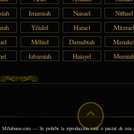
siah
Imamiah
Nanael
Nithael
iah
Yéialel
Harael
Mitzrae
uel
Méhiel
Damabiah
Manake
hel
Jabamiah
Haiayel
Mumia
eso.com — Se prohíbe la reproducción total o parcial de esta pá