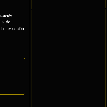
ramente
des de
de invocación.