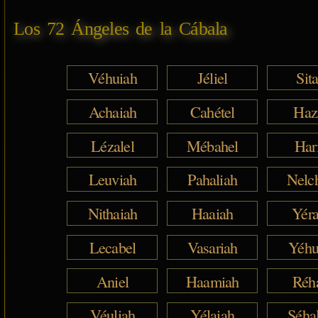
Los 72 Ángeles de la Cábala
Véhuiah
Jéliel
Sita
Achaiah
Cahétel
Haz
Lézalel
Mébahel
Har
Leuviah
Pahaliah
Nelc
Nithaiah
Haaiah
Yéra
Lecabel
Vasariah
Yéhu
Aniel
Haamiah
Réh
Véuliah
Yélaiah
Séha