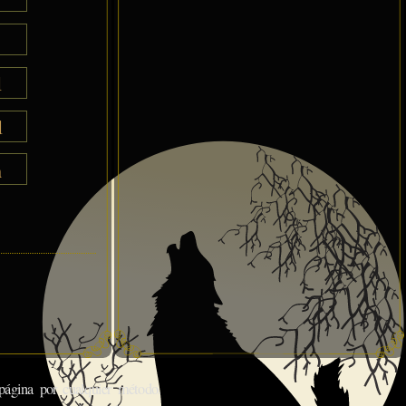
l
l
h
gina por cualquier método.