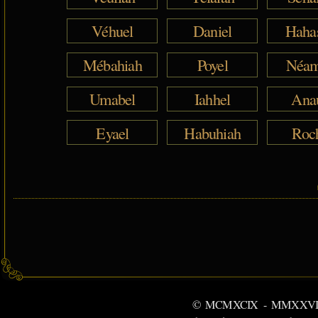
Véhuel
Daniel
Haha
Mébahiah
Poyel
Néam
Umabel
Iahhel
Ana
Eyael
Habuhiah
Roc
© MCMXCIX - MMXXVI MiSabu