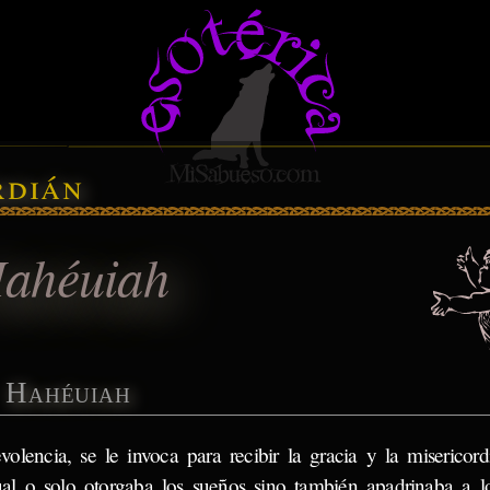
rdián
ahéuiah
Hahéuiah
olencia, se le invoca para recibir la gracia y la misericord
al o solo otorgaba los sueños sino también apadrinaba a lo