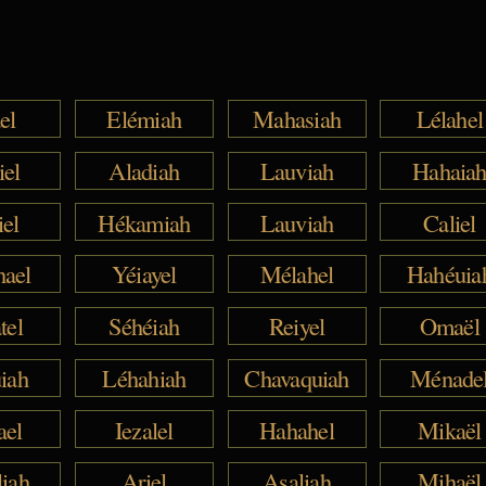
el
Elémiah
Mahasiah
Lélahel
iel
Aladiah
Lauviah
Hahaia
iel
Hékamiah
Lauviah
Caliel
hael
Yéiayel
Mélahel
Hahéuia
tel
Séhéiah
Reiyel
Omaël
iah
Léhahiah
Chavaquiah
Ménade
ael
Iezalel
Hahahel
Mikaël
liah
Ariel
Asaliah
Mihaël