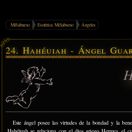
MiSabueso
Esotérica MiSabueso
Ángeles
24. Hahéuiah - Ángel Gua
H
Este ángel posee las virtudes de la bondad y la benev
Hahéiuah se relaciona con el dios griego Hermes, el cu