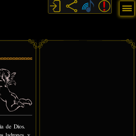
Menú
ia de Dios.
s ladrones, y