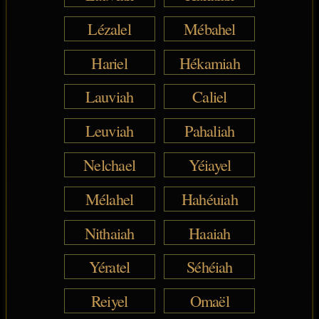
Lézalel
Mébahel
Hariel
Hékamiah
Lauviah
Caliel
Leuviah
Pahaliah
Nelchael
Yéiayel
Mélahel
Hahéuiah
Nithaiah
Haaiah
Yératel
Séhéiah
Reiyel
Omaël