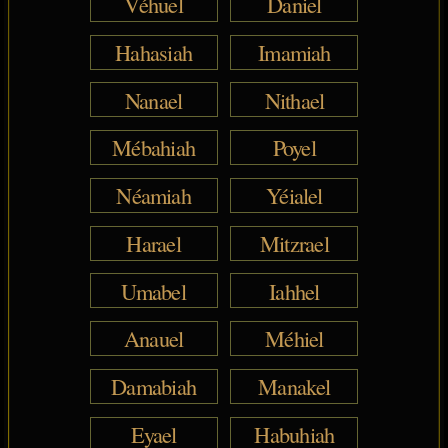
Véhuel
Daniel
Hahasiah
Imamiah
Nanael
Nithael
Mébahiah
Poyel
Néamiah
Yéialel
Harael
Mitzrael
Umabel
Iahhel
Anauel
Méhiel
Damabiah
Manakel
Eyael
Habuhiah