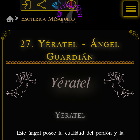
Menú
MiSabueso
Esotérica MiSabueso
27. Yératel - Ángel
Guardián
Yératel
Yératel
Este ángel posee la cualidad del perdón y la