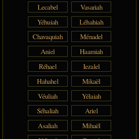
Lecabel
Vasariah
Yéhuiah
Léhahiah
Chavaquiah
Ménadel
Aniel
Haamiah
Réhael
Iezalel
Hahahel
Mikaël
Véuliah
Yélaiah
Séhaliah
Ariel
Asaliah
Mihaël