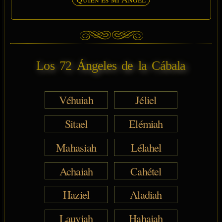
Los 72 Ángeles de la Cábala
Véhuiah
Jéliel
Sitael
Elémiah
Mahasiah
Lélahel
Achaiah
Cahétel
Haziel
Aladiah
Lauviah
Hahaiah