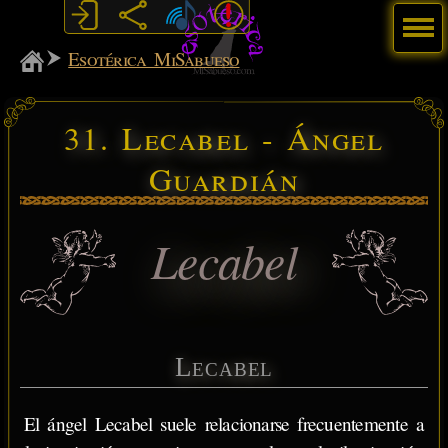
Menú
MiSabueso
Esotérica MiSabueso
31. Lecabel - Ángel
Guardián
Lecabel
Lecabel
El ángel Lecabel suele relacionarse frecuentemente a