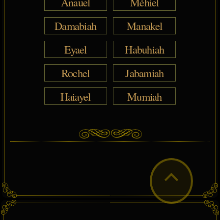
Anauel
Méhiel
Damabiah
Manakel
Eyael
Habuhiah
Rochel
Jabamiah
Haiayel
Mumiah