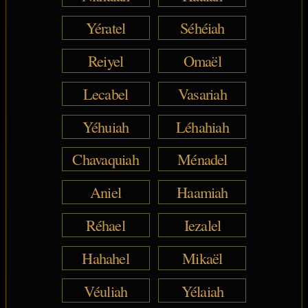
Yératel
Séhéiah
Reiyel
Omaël
Lecabel
Vasariah
Yéhuiah
Léhahiah
Chavaquiah
Ménadel
Aniel
Haamiah
Réhael
Iezalel
Hahahel
Mikaël
Véuliah
Yélaiah