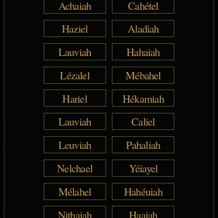
Achaiah
Cahétel
Haziel
Aladiah
Lauviah
Hahaiah
Lézalel
Mébahel
Hariel
Hékamiah
Lauviah
Caliel
Leuviah
Pahaliah
Nelchael
Yéiayel
Mélahel
Hahéuiah
Nithaiah
Haaiah