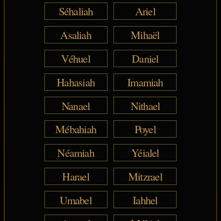
Séhaliah
Ariel
Asaliah
Mihaël
Véhuel
Daniel
Hahasiah
Imamiah
Nanael
Nithael
Mébahiah
Poyel
Néamiah
Yéialel
Harael
Mitzrael
Umabel
Iahhel