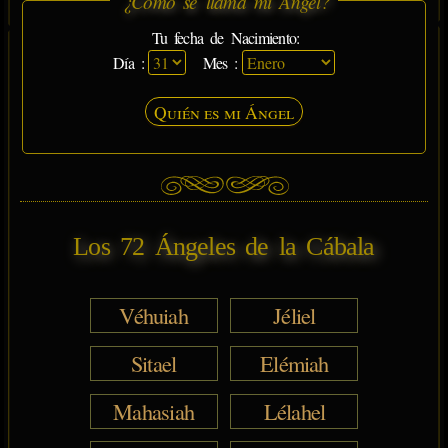
¿Cómo se llama mi Ángel?
Tu fecha de Nacimiento:
Día :
Mes :
Quién es mi Ángel
Los 72 Ángeles de la Cábala
Véhuiah
Jéliel
Sitael
Elémiah
Mahasiah
Lélahel