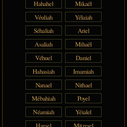
Hahahel
Mikaël
Véuliah
Yélaiah
Séhaliah
Ariel
Asaliah
Mihaël
Véhuel
Daniel
Hahasiah
Imamiah
Nanael
Nithael
Mébahiah
Poyel
Néamiah
Yéialel
Harael
Mitzrael