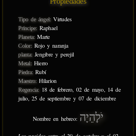
Propiedades
Virtudes
Tipo de ángel:
Raphael
Príncipe:
Marte
Planeta:
Rojo y naranja
Color:
Jengibre y perejil
planta:
Hierro
Metal:
Rubí
Piedra:
Hilarion
Maestro:
18 de febrero, 02 de mayo, 14 de
Regencia:
julio, 25 de septiembre y 07 de diciembre
יֹלָהֵיָה
Nombre en hebreo:
Los nacidos entre el 29 de octubre y el 02