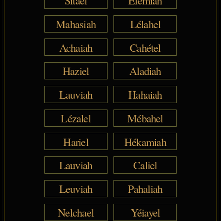
Mahasiah
Lélahel
Achaiah
Cahétel
Haziel
Aladiah
Lauviah
Hahaiah
Lézalel
Mébahel
Hariel
Hékamiah
Lauviah
Caliel
Leuviah
Pahaliah
Nelchael
Yéiayel