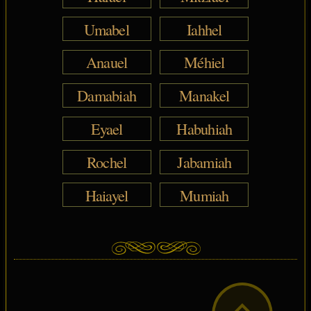
Umabel
Iahhel
Anauel
Méhiel
Damabiah
Manakel
Eyael
Habuhiah
Rochel
Jabamiah
Haiayel
Mumiah