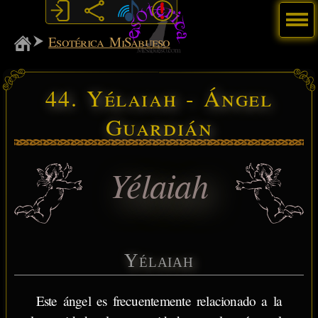
Menú
MiSabueso
Esotérica MiSabueso
44. Yélaiah - Ángel
Guardián
Yélaiah
Yélaiah
Este ángel es frecuentemente relacionado a la