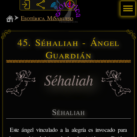
Menú
MiSabueso
Esotérica MiSabueso
45. Séhaliah - Ángel
Guardián
Séhaliah
Séhaliah
Este ángel vinculado a la alegría es invocado para