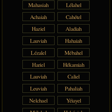
Mahasiah
Lélahel
Achaiah
Cahétel
Haziel
Aladiah
Lauviah
Hahaiah
Lézalel
Mébahel
Hariel
Hékamiah
Lauviah
Caliel
Leuviah
Pahaliah
Nelchael
Yéiayel