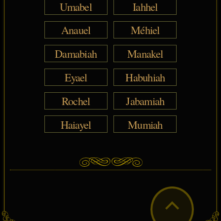
Umabel
Iahhel
Anauel
Méhiel
Damabiah
Manakel
Eyael
Habuhiah
Rochel
Jabamiah
Haiayel
Mumiah