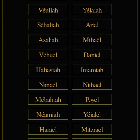
Véuliah
Yélaiah
Séhaliah
Ariel
Asaliah
Mihaël
Véhuel
Daniel
Hahasiah
Imamiah
Nanael
Nithael
Mébahiah
Poyel
Néamiah
Yéialel
Harael
Mitzrael