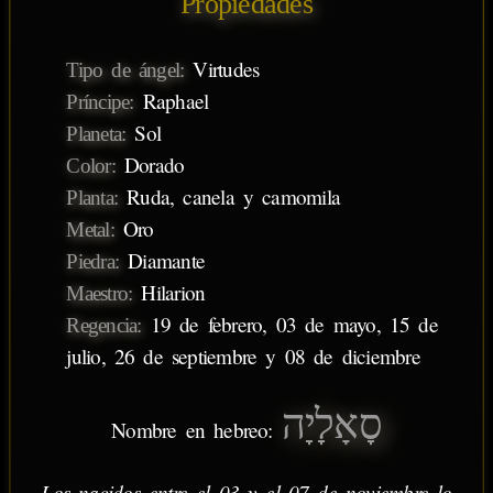
Propiedades
Virtudes
Tipo de ángel:
Raphael
Príncipe:
Sol
Planeta:
Dorado
Color:
Ruda, canela y camomila
Planta:
Oro
Metal:
Diamante
Piedra:
Hilarion
Maestro:
19 de febrero, 03 de mayo, 15 de
Regencia:
julio, 26 de septiembre y 08 de diciembre
סָאָלָיָה
Nombre en hebreo:
Los nacidos entre el 03 y el 07 de noviembre lo