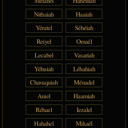
Mélahel
Hahéuiah
Nithaiah
Haaiah
Yératel
Séhéiah
Reiyel
Omaël
Lecabel
Vasariah
Yéhuiah
Léhahiah
Chavaquiah
Ménadel
Aniel
Haamiah
Réhael
Iezalel
Hahahel
Mikaël