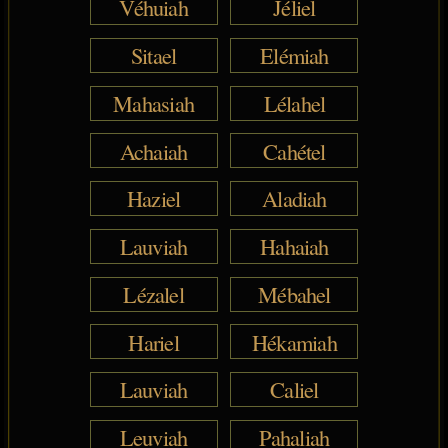
Véhuiah
Jéliel
Sitael
Elémiah
Mahasiah
Lélahel
Achaiah
Cahétel
Haziel
Aladiah
Lauviah
Hahaiah
Lézalel
Mébahel
Hariel
Hékamiah
Lauviah
Caliel
Leuviah
Pahaliah