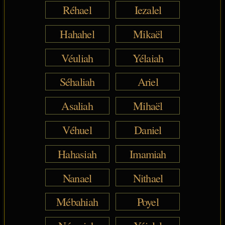
Réhael
Iezalel
Hahahel
Mikaël
Véuliah
Yélaiah
Séhaliah
Ariel
Asaliah
Mihaël
Véhuel
Daniel
Hahasiah
Imamiah
Nanael
Nithael
Mébahiah
Poyel