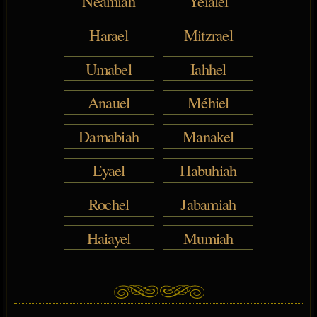
Néamiah
Yéialel
Harael
Mitzrael
Umabel
Iahhel
Anauel
Méhiel
Damabiah
Manakel
Eyael
Habuhiah
Rochel
Jabamiah
Haiayel
Mumiah