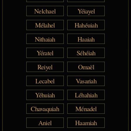
Nelchael
Yéiayel
Mélahel
Hahéuiah
Nithaiah
Haaiah
Yératel
Séhéiah
Reiyel
Omaël
Lecabel
Vasariah
Yéhuiah
Léhahiah
Chavaquiah
Ménadel
Aniel
Haamiah