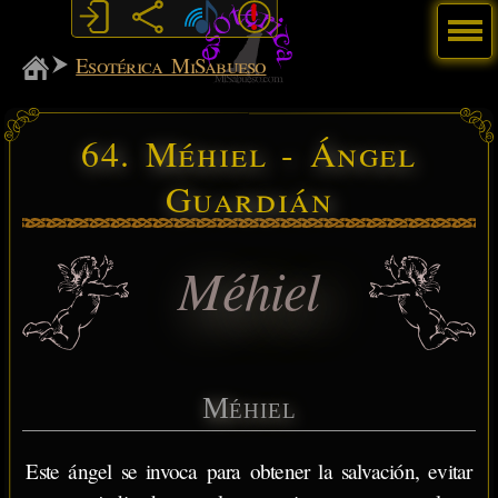
Menú
MiSabueso
Esotérica MiSabueso
64. Méhiel - Ángel
Guardián
Méhiel
Méhiel
Este ángel se invoca para obtener la salvación, evitar