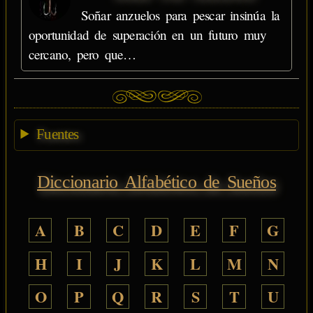
Soñar anzuelos para pescar insinúa la
oportunidad de superación en un futuro muy
cercano, pero que…
Fuentes
Diccionario Alfabético de Sueños
A
B
C
D
E
F
G
H
I
J
K
L
M
N
O
P
Q
R
S
T
U