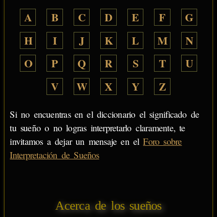
A
B
C
D
E
F
G
H
I
J
K
L
M
N
O
P
Q
R
S
T
U
V
W
X
Y
Z
Si no encuentras en el diccionario el significado de
tu sueño o no logras interpretarlo claramente, te
invitamos a dejar un mensaje en el
Foro sobre
Interpretación de Sueños
Acerca de los sueños