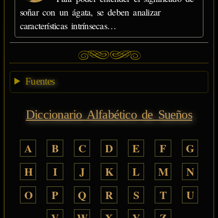
soñar con un ágata, se deben analizar
características intrínsecas…
Fuentes
Diccionario Alfabético de Sueños
A
B
C
D
E
F
G
H
I
J
K
L
M
N
O
P
Q
R
S
T
U
V
W
X
Y
Z