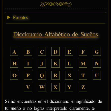
Fuentes
Diccionario Alfabético de Sueños
A
B
C
D
E
F
G
H
I
J
K
L
M
N
O
P
Q
R
S
T
U
V
W
X
Y
Z
Si no encuentras en el diccionario el significado de
tu sueño o no logras interpretarlo claramente, te