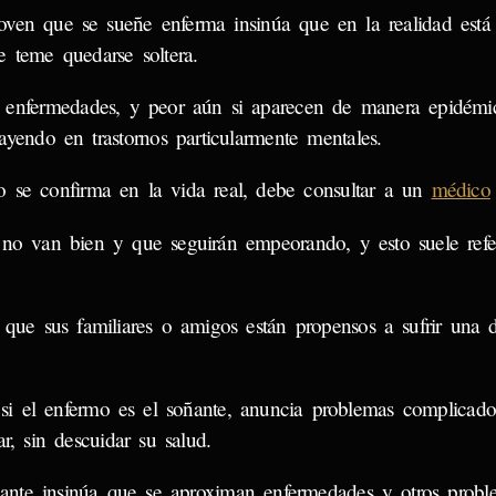
oven que se sueñe enferma insinúa que en la realidad está
e teme quedarse soltera.
 enfermedades, y peor aún si aparecen de manera epidémic
cayendo en trastornos particularmente mentales.
to se confirma en la vida real, debe consultar a un
médico
 no van bien y que seguirán empeorando, y esto suele refe
 que sus familiares o amigos están propensos a sufrir una 
i el enfermo es el soñante, anuncia problemas complicado
r, sin descuidar su salud.
ante insinúa que se aproximan enfermedades y otros probl