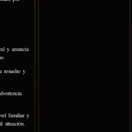
ral y anuncia
no.
a resuelto y
dvertencia
vel familiar y
l situación.