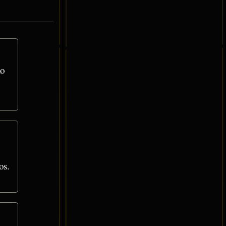
lo
os.