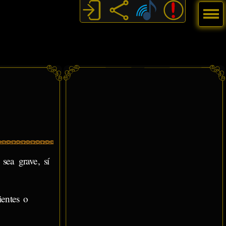
Menú
sea grave, sí
ientes o