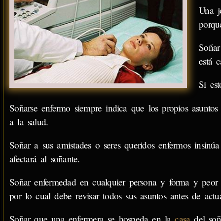
Una j
porqu
Soñar
está 
Si es
Soñarse enfermo siempre indica que los propios asuntos
a la salud.
Soñar a sus amistades o seres queridos enfermos insinúa
afectará al soñante.
Soñar enfermedad en cualquier persona y forma y peor s
por lo cual debe revisar todos sus asuntos antes de actua
Soñar que una enfermera se hospeda en la
casa
del soñ