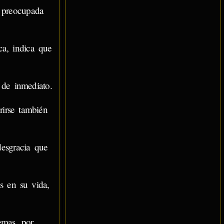
 preocupada
a, indica que
de inmediato.
rirse también
desgracia que
s en su vida,
emas, por