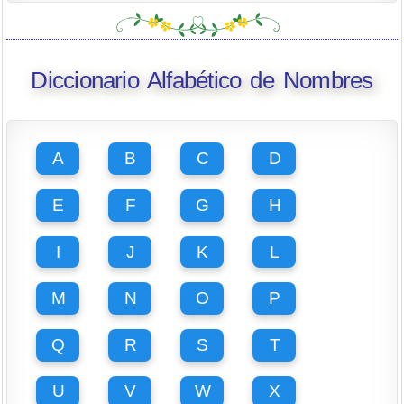
Diccionario Alfabético de Nombres
A
B
C
D
E
F
G
H
I
J
K
L
M
N
O
P
Q
R
S
T
U
V
W
X