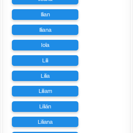
Ilian
Iliana
Iola
Lili
Lilia
Liliam
Lilián
Liliana