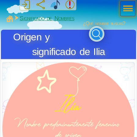
Men
ú
MiSabueso
Significado de Nombres
¿Qué nombre buscas?
Origen y
significado de Ilia