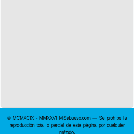
© MCMXCIX - MMXXVI MiSabueso.com — Se prohíbe la
reproducción total o parcial de esta página por cualquier
método.