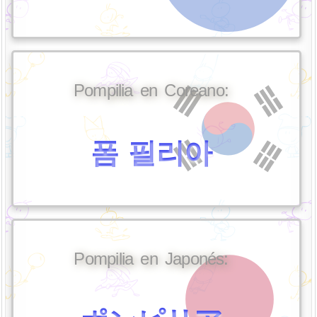
Pompilia en Coreano:
폼 필리아
Pompilia en Japonés: