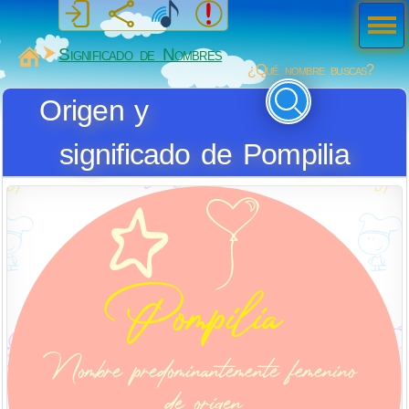
Men
ú
MiSabueso
Significado de Nombres
¿Qué nombre buscas?
Origen y
significado de Pompilia