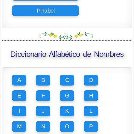
Pinabel
Diccionario Alfabético de Nombres
A
B
C
D
E
F
G
H
I
J
K
L
M
N
O
P