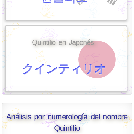
Quintilio en Japonés:
クインティリオ
Análisis por numerología del nombre
Quintilio