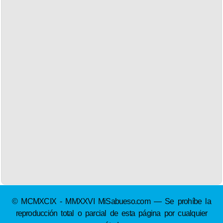
© MCMXCIX - MMXXVI MiSabueso.com — Se prohíbe la
reproducción total o parcial de esta página por cualquier