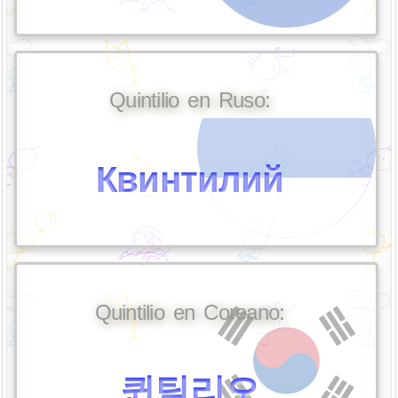
Quintilio en Ruso:
Квинтилий
Quintilio en Coreano:
퀸틸리오