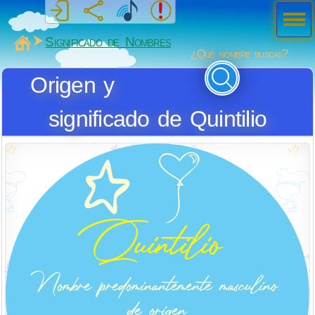
Men
ú
MiSabueso
Significado de Nombres
¿Qué nombre buscas?
Origen y
significado de Quintilio