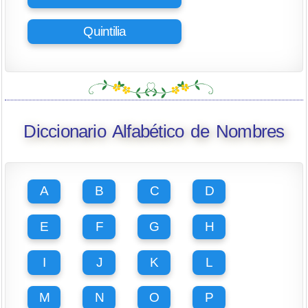
Quintilia
Diccionario Alfabético de Nombres
A
B
C
D
E
F
G
H
I
J
K
L
M
N
O
P