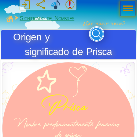
Men
ú
MiSabueso
Significado de Nombres
¿Qué nombre buscas?
Origen y
significado de Prisca