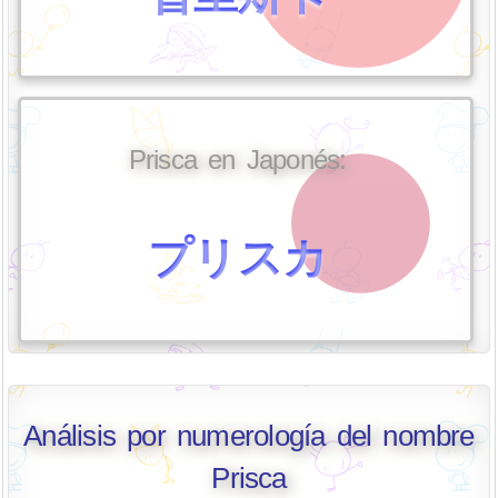
Prisca en Japonés:
プリスカ
Análisis por numerología del nombre
Prisca