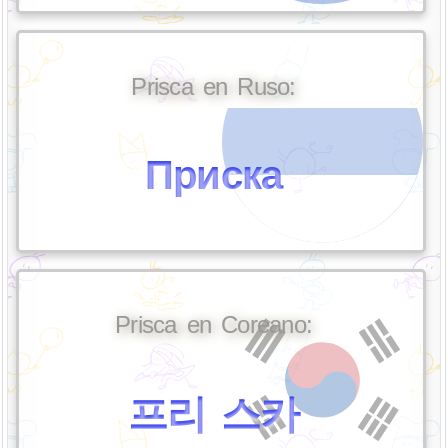
Prisca en Ruso:
Приска
Prisca en Coreano:
프리 스카