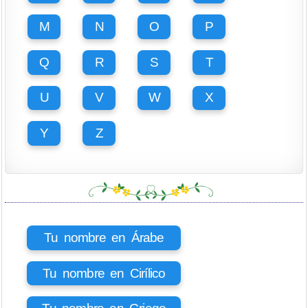
M
N
O
P
Q
R
S
T
U
V
W
X
Y
Z
Tu nombre en Árabe
Tu nombre en Cirílico