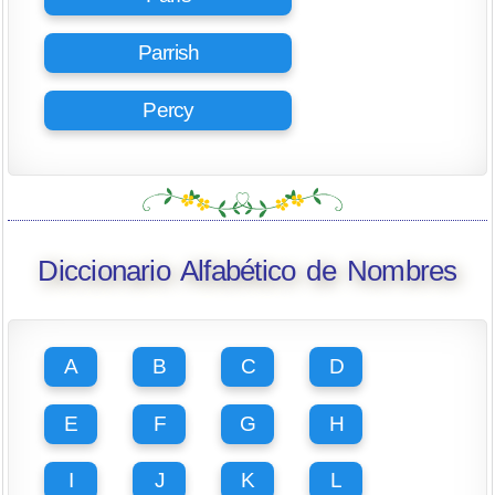
Parrish
Percy
Diccionario Alfabético de Nombres
A
B
C
D
E
F
G
H
I
J
K
L