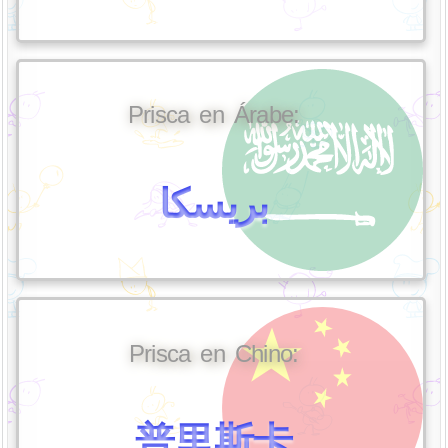
Prisca en Árabe:
بريسكا
Prisca en Chino:
普里斯卡