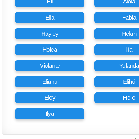
Elí
Aloia
Elia
Fabia
Hayley
Helah
Holea
Ilia
Violante
Yoland
Eliahu
Elihú
Eloy
Helio
Ilya