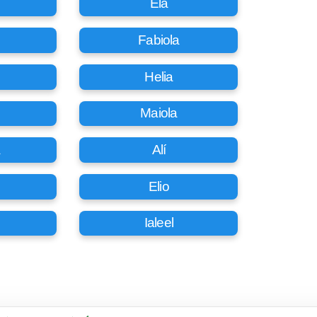
Ela
Fabiola
Helia
Maiola
a
Alí
Elio
Ialeel