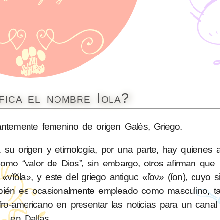
fica el nombre Iola?
temente femenino de origen Galés, Griego.
a su origen y etimología, por una parte, hay quienes
omo “valor de Dios”, sin embargo, otros afirman que 
«vĭŏla», y este del griego antiguo «ἴον» (íon), cuyo s
mbién es ocasionalmente empleado como masculino, ta
ro-americano en presentar las noticias para un canal 
en Dallas.