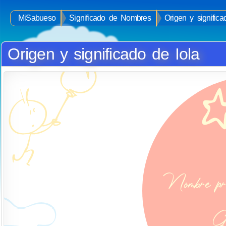
MiSabueso
Significado de Nombres
Origen y signific
Origen y significado de Iola