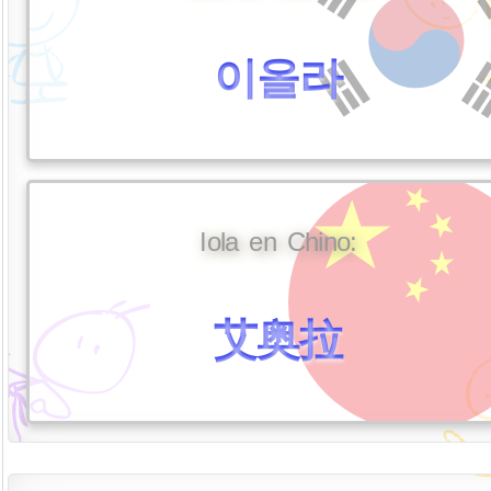
이올라
Iola en Chino:
艾奥拉