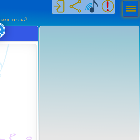
Men
ú
mbre buscas?