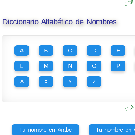
Diccionario Alfabético de Nombres
A
B
C
D
E
L
M
N
O
P
W
X
Y
Z
Tu nombre en Árabe
Tu nombre en Ci