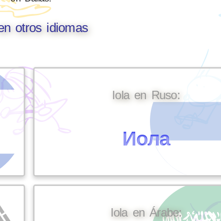
 en otros idiomas
Iola en Ruso:
Иола
Iola en Árabe: