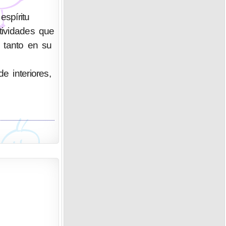
spíritu
tividades que
o tanto en su
e interiores,