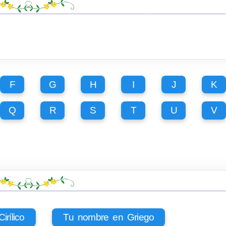
F
G
H
I
J
K
Q
R
S
T
U
V
rílico
Tu nombre en Griego