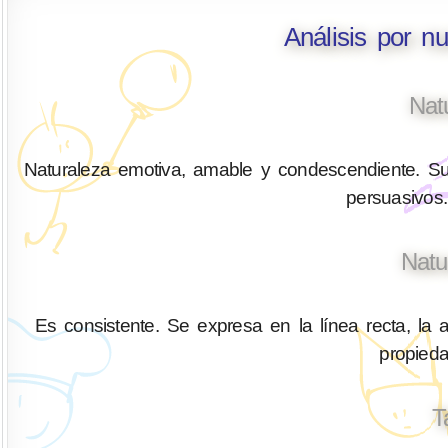
Análisis por n
Nat
Naturaleza emotiva, amable y condescendiente. Su
persuasivos.
Natu
Es consistente. Se expresa en la línea recta, la a
propied
T