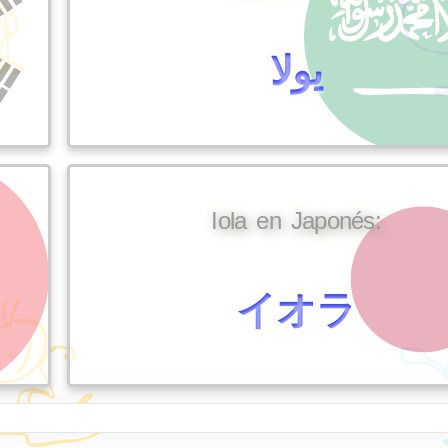
يولا
Iola en Japonés:
イオラ