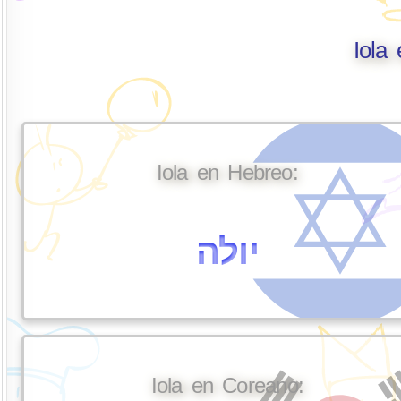
Iola
Iola en Hebreo:
יולה
Iola en Coreano: