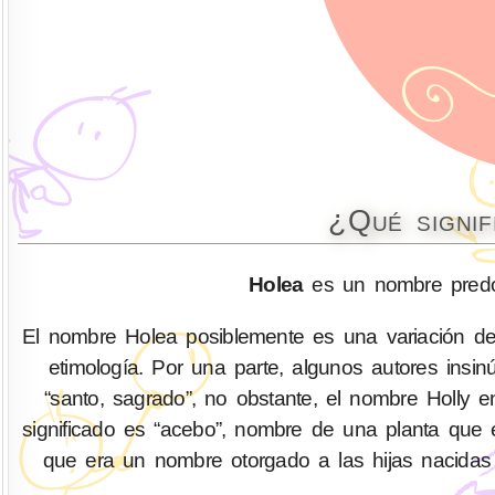
¿Qué signi
Holea
es un nombre predo
El nombre Holea posiblemente es una variación de 
etimología. Por una parte, algunos autores insin
“santo, sagrado”, no obstante, el nombre Holly e
significado es “acebo”, nombre de una planta que
que era un nombre otorgado a las hijas nacidas 