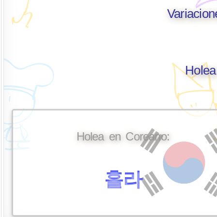
Variacio
Holea
Holea en Coreano:
홀라