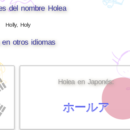
nes del nombre Holea
Holly, Holy
 en otros idiomas
Holea en Japonés:
ホールア