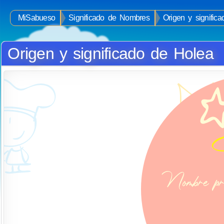
MiSabueso
Significado de Nombres
Origen y signific
Origen y significado de Holea