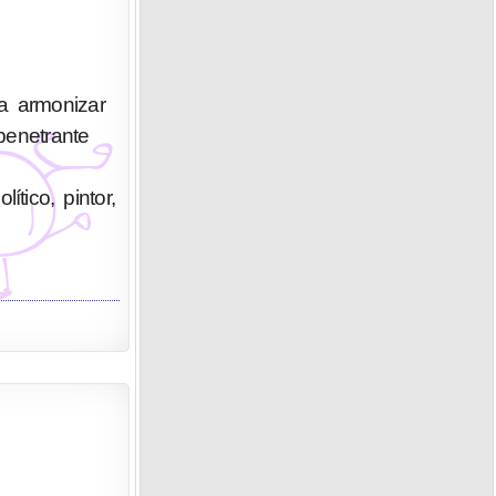
a armonizar
penetrante
tico, pintor,