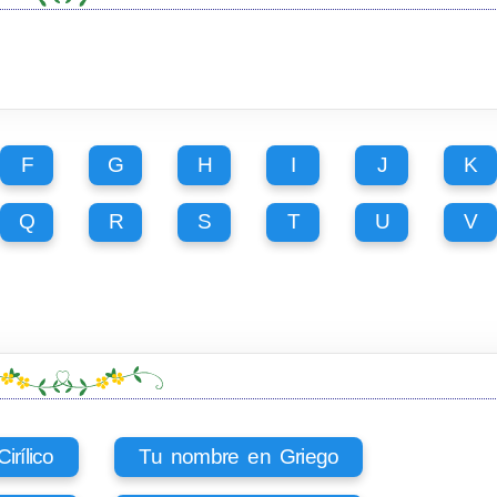
F
G
H
I
J
K
Q
R
S
T
U
V
rílico
Tu nombre en Griego