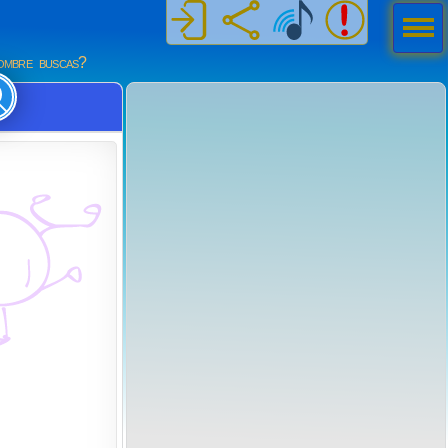
Men
ú
mbre buscas?