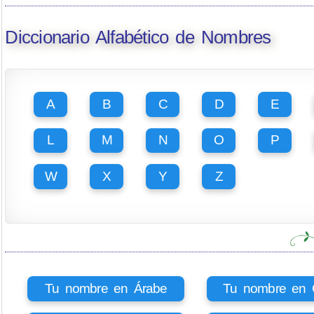
Diccionario Alfabético de Nombres
A
B
C
D
E
L
M
N
O
P
W
X
Y
Z
Tu nombre en Árabe
Tu nombre en Ci