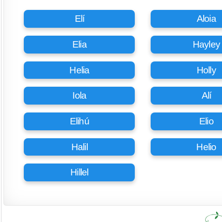
Elí
Aloia
Elia
Hayley
Helia
Holly
Iola
Alí
Elihú
Elio
Halil
Helio
Hillel