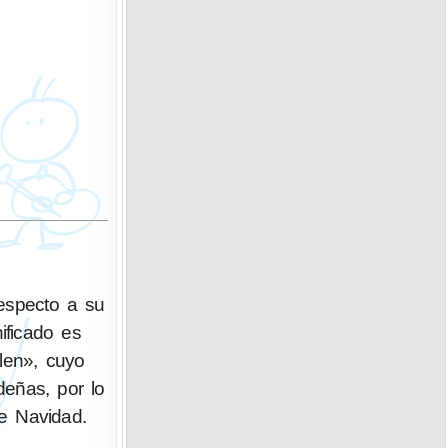
respecto a su
ificado es
olen», cuyo
eñas, por lo
de Navidad.