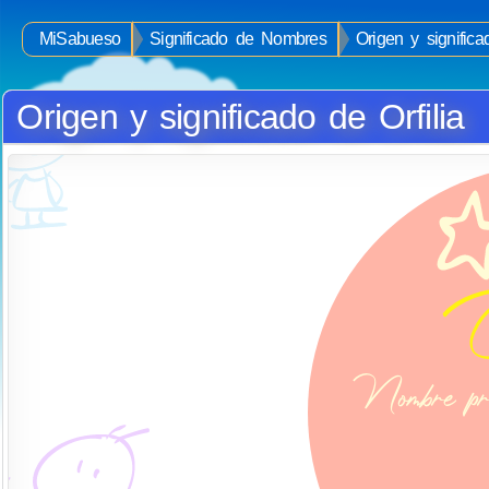
MiSabueso
Significado de Nombres
Origen y significa
Origen y significado de Orfilia