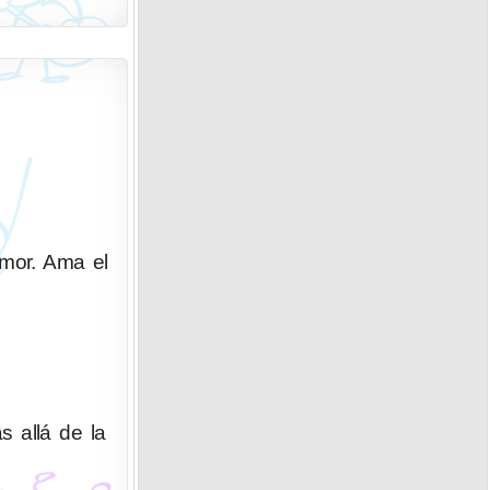
umor. Ama el
s allá de la