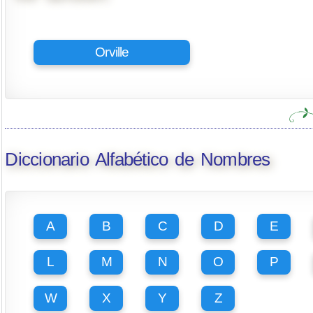
Orville
Diccionario Alfabético de Nombres
A
B
C
D
E
L
M
N
O
P
W
X
Y
Z