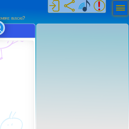
Men
ú
mbre buscas?