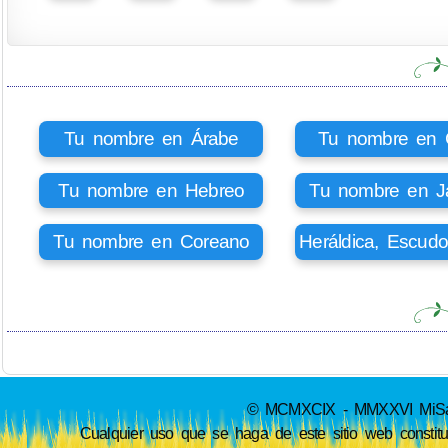
Tu nombre en Árabe
Tu nombre en Ci
Tu nombre en Hebreo
Tu nombre en J
Tu nombre en Coreano
Heráldica, Escud
© MCMXCIX - MMXXVI MiSabue
Cualquier uso que se haga de este sitio web constit