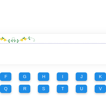
F
G
H
I
J
K
Q
R
S
T
U
V