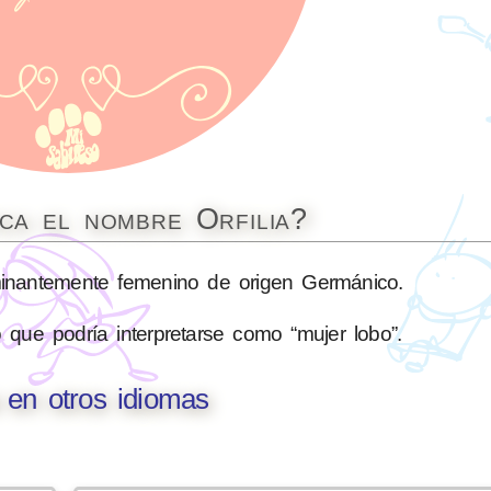
ica el nombre Orfilia?
nantemente femenino de origen Germánico.
que podría interpretarse como “mujer lobo”.
a en otros idiomas