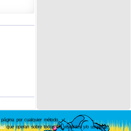
ágina por cualquier método.
dad
que operan sobre todos los visitantes y/o usuarios.