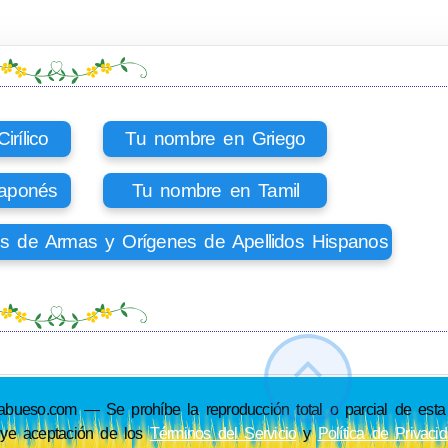
rílico
Tu nombre en Griego
aponés
Tu nombre en Tamil
os de Armas y Orígenes de Apellidos Hispanos
so.com — Se prohíbe la reproducción total o parcial de esta p
uye aceptación de los
Términos del Servicio
y
Política de Privaci