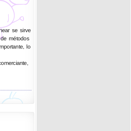
ear se sirve
n de métodos
portante, lo
 comerciante,