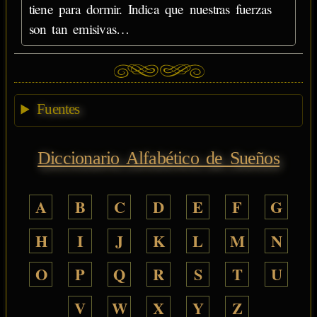
tiene para dormir. Indica que nuestras fuerzas
son tan emisivas…
Fuentes
Diccionario Alfabético de Sueños
A
B
C
D
E
F
G
H
I
J
K
L
M
N
O
P
Q
R
S
T
U
V
W
X
Y
Z