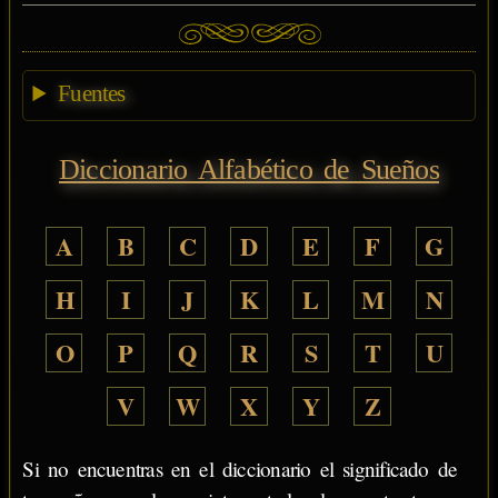
Fuentes
Diccionario Alfabético de Sueños
A
B
C
D
E
F
G
H
I
J
K
L
M
N
O
P
Q
R
S
T
U
V
W
X
Y
Z
Si no encuentras en el diccionario el significado de