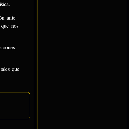
sica.
ón ante
que nos
aciones
tales que