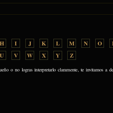
H
I
J
K
L
M
N
O
U
V
W
X
Y
Z
ueño o no logras interpretarlo claramente, te invitamos a d