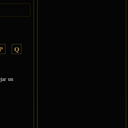
P
Q
ejar un