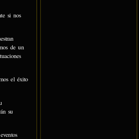
te si nos
estran
amos de un
tuaciones
mos el éxito
u
rán su
eventos