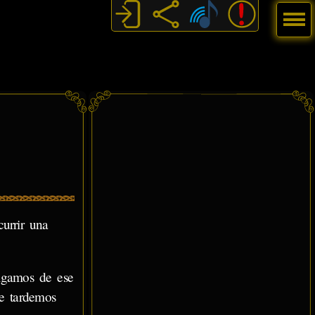
Menú
urrir una
algamos de ese
e tardemos