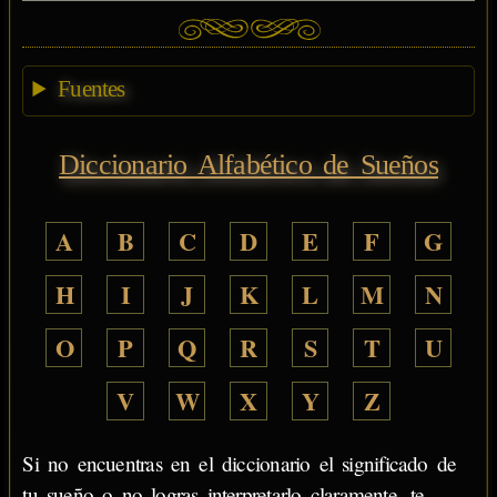
Fuentes
Diccionario Alfabético de Sueños
A
B
C
D
E
F
G
H
I
J
K
L
M
N
O
P
Q
R
S
T
U
V
W
X
Y
Z
Si no encuentras en el diccionario el significado de
tu sueño o no logras interpretarlo claramente, te