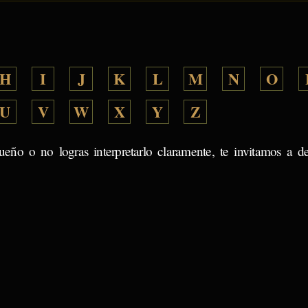
H
I
J
K
L
M
N
O
U
V
W
X
Y
Z
ueño o no logras interpretarlo claramente, te invitamos a d