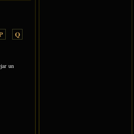
P
Q
ejar un