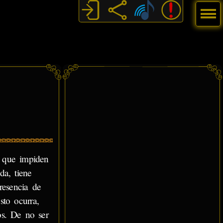
Menú
, que impiden
da, tiene
resencia de
sto ocurra,
os. De no ser