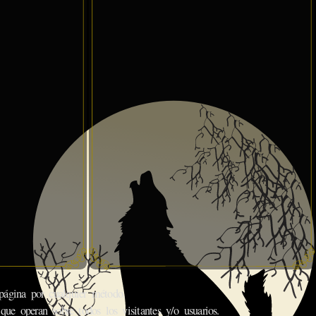
gina por cualquier método.
que operan sobre todos los visitantes y/o usuarios.