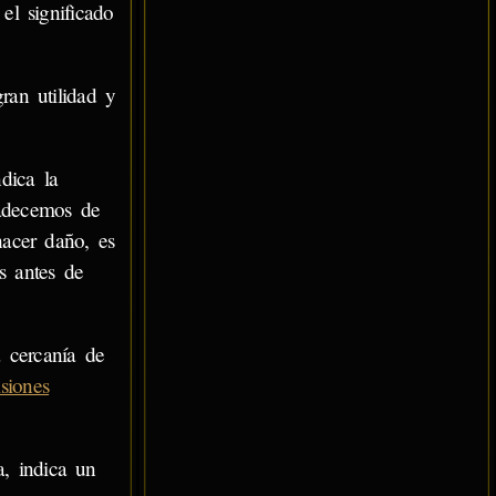
el significado
an utilidad y
dica la
padecemos de
hacer daño, es
as antes de
 cercanía de
isiones
, indica un