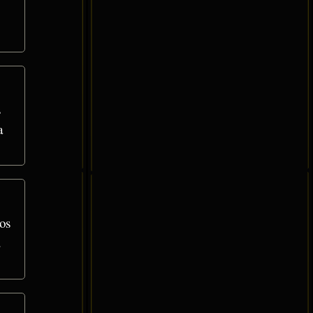
s
a
os
.