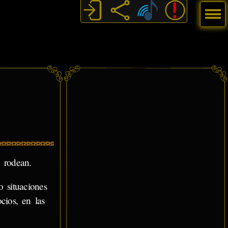
Menú
 rodean.
 situaciones
cios, en las