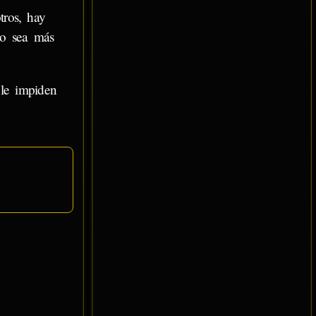
ros, hay
ño sea más
 le impiden