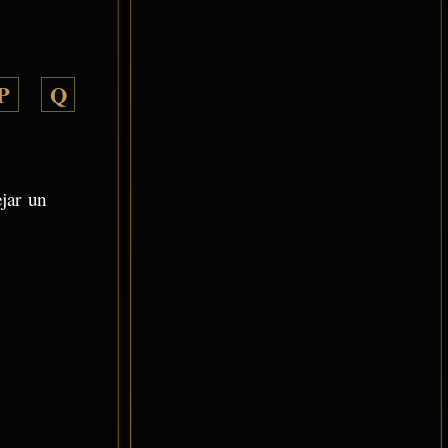
P
Q
ejar un