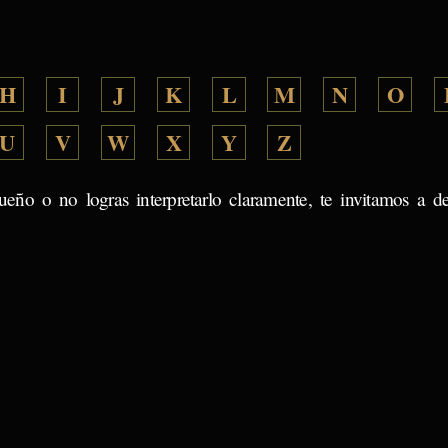
H
I
J
K
L
M
N
O
U
V
W
X
Y
Z
ueño o no logras interpretarlo claramente, te invitamos a d