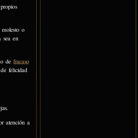
propios
 molesto o
a sea en
gio de
fracaso
de felicidad
jas.
or atención a