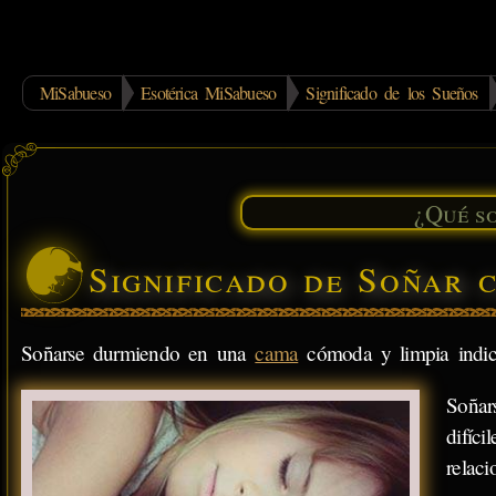
MiSabueso
Esotérica MiSabueso
Significado de los Sueños
Significado de Soñar 
Soñarse durmiendo en una
cama
cómoda y limpia indic
Soñar
difíc
relaci