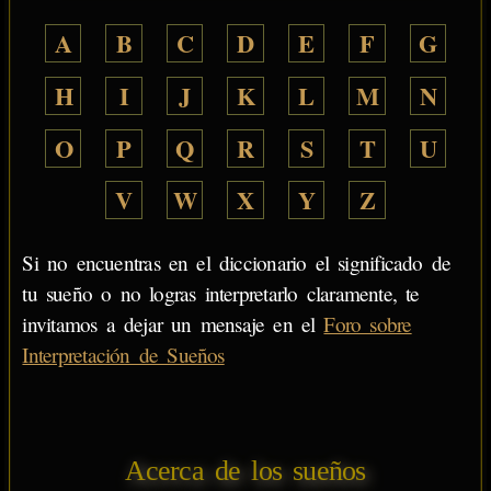
A
B
C
D
E
F
G
H
I
J
K
L
M
N
O
P
Q
R
S
T
U
V
W
X
Y
Z
Si no encuentras en el diccionario el significado de
tu sueño o no logras interpretarlo claramente, te
invitamos a dejar un mensaje en el
Foro sobre
Interpretación de Sueños
Acerca de los sueños