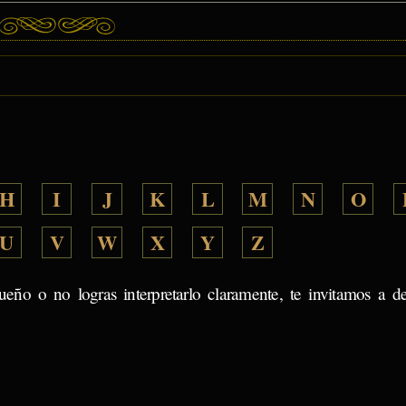
H
I
J
K
L
M
N
O
U
V
W
X
Y
Z
ueño o no logras interpretarlo claramente, te invitamos a d