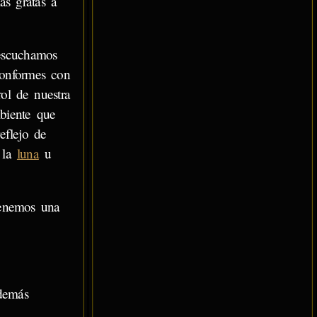
as gratas a
escuchamos
conformes con
ol de nuestra
mbiente que
eflejo de
 la
luna
u
tenemos una
demás