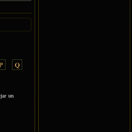
P
Q
ejar un