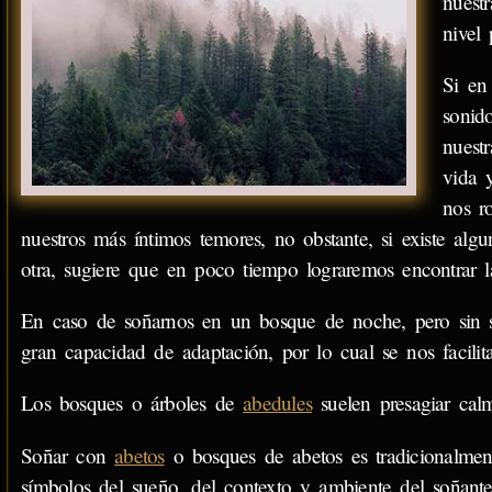
nuestr
nivel 
Si en
sonid
nuest
vida 
nos r
nuestros más íntimos temores, no obstante, si existe alg
otra, sugiere que en poco tiempo lograremos encontrar l
En caso de soñarnos en un bosque de noche, pero sin s
gran capacidad de adaptación, por lo cual se nos facilita
Los bosques o árboles de
abedules
suelen presagiar cal
Soñar con
abetos
o bosques de abetos es tradicionalme
símbolos del sueño, del contexto y ambiente del soñante