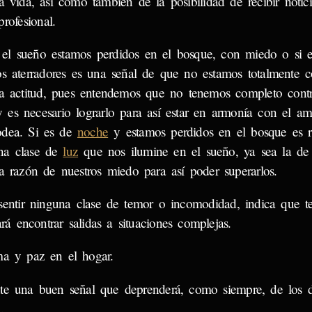
a vida, así como también de la posibilidad de recibir notici
profesional.
 el sueño estamos perdidos en el bosque, con miedo o si 
os aterradores es una señal de que no estamos totalmente 
ra actitud, pues entendemos que no tenemos completo contr
y es necesario lograrlo para así estar en armonía con el a
odea. Si es de
noche
y estamos perdidos en el bosque es r
una clase de
luz
que nos ilumine en el sueño, ya sea la de
a razón de nuestros miedo para así poder superarlos.
entir ninguna clase de temor o incomodidad, indica que 
rá encontrar salidas a situaciones complejas.
ma y paz en el hogar.
nte una buen señal que deprenderá, como siempre, de los 
.