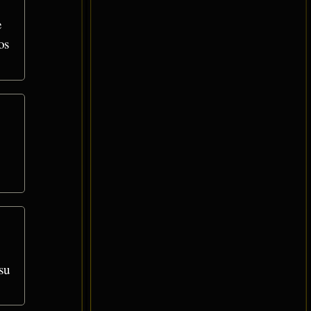
e
os
su