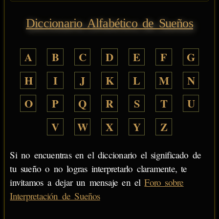
Diccionario Alfabético de Sueños
A
B
C
D
E
F
G
H
I
J
K
L
M
N
O
P
Q
R
S
T
U
V
W
X
Y
Z
Si no encuentras en el diccionario el significado de
tu sueño o no logras interpretarlo claramente, te
invitamos a dejar un mensaje en el
Foro sobre
Interpretación de Sueños