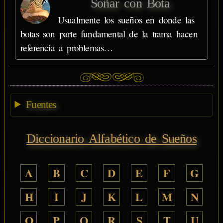
Soñar con Bota
Usualmente los sueños en donde las
botas son parte fundamental de la trama hacen
referencia a problemas…
Fuentes
Diccionario Alfabético de Sueños
A
B
C
D
E
F
G
H
I
J
K
L
M
N
O
P
Q
R
S
T
U