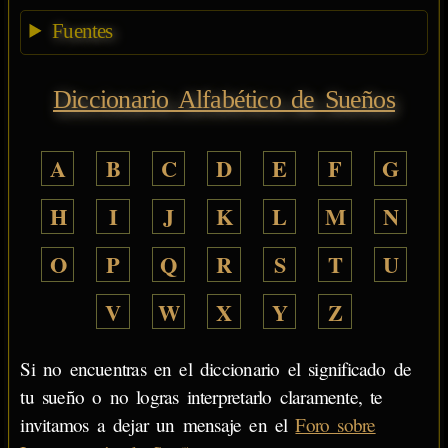
Fuentes
Diccionario Alfabético de Sueños
A
B
C
D
E
F
G
H
I
J
K
L
M
N
O
P
Q
R
S
T
U
V
W
X
Y
Z
Si no encuentras en el diccionario el significado de
tu sueño o no logras interpretarlo claramente, te
invitamos a dejar un mensaje en el
Foro sobre