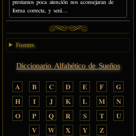
prestamos poca atención nos aconsejaran de
forma correcta, y será…
Fuentes
Diccionario Alfabético de Sueños
A
B
C
D
E
F
G
H
I
J
K
L
M
N
O
P
Q
R
S
T
U
V
W
X
Y
Z