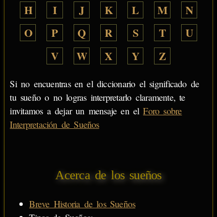
H
I
J
K
L
M
N
O
P
Q
R
S
T
U
V
W
X
Y
Z
Si no encuentras en el diccionario el significado de
tu sueño o no logras interpretarlo claramente, te
invitamos a dejar un mensaje en el
Foro sobre
Interpretación de Sueños
Acerca de los sueños
Breve Historia de los Sueños