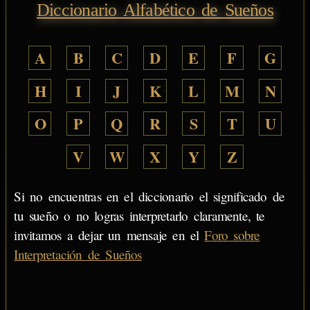
Diccionario Alfabético de Sueños
A
B
C
D
E
F
G
H
I
J
K
L
M
N
O
P
Q
R
S
T
U
V
W
X
Y
Z
Si no encuentras en el diccionario el significado de
tu sueño o no logras interpretarlo claramente, te
invitamos a dejar un mensaje en el
Foro sobre
Interpretación de Sueños