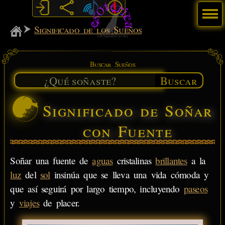
Menú
MiSabueso
Significado de los Sueños
Buscar Sueños
Buscar
Significado de Soñar
con Fuente
Soñar una fuente de
aguas
cristalinas
brillantes
a la
luz
del
sol
insinúa que se lleva una vida cómoda y
que así seguirá por largo tiempo, incluyendo
paseos
y
viajes
de placer.