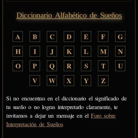
Diccionario Alfabético de Sueños
A
B
C
D
E
F
G
H
I
J
K
L
M
N
O
P
Q
R
S
T
U
V
W
X
Y
Z
Si no encuentras en el diccionario el significado de
tu sueño o no logras interpretarlo claramente, te
invitamos a dejar un mensaje en el
Foro sobre
Interpretación de Sueños