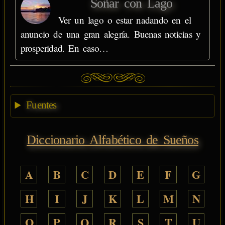
Soñar con Lago
Ver un lago o estar nadando en el
anuncio de una gran alegría. Buenas noticias y
prosperidad. En caso…
Fuentes
Diccionario Alfabético de Sueños
A
B
C
D
E
F
G
H
I
J
K
L
M
N
O
P
Q
R
S
T
U