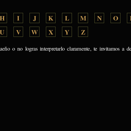
H
I
J
K
L
M
N
O
U
V
W
X
Y
Z
ueño o no logras interpretarlo claramente, te invitamos a d