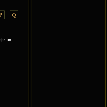
P
Q
ejar un