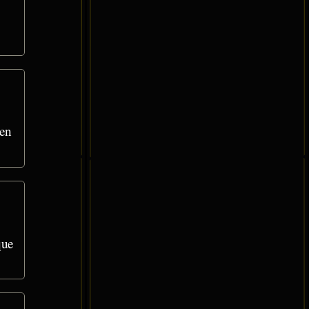
 en
que