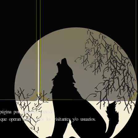
gina por cualquier método.
que operan sobre todos los visitantes y/o usuarios.