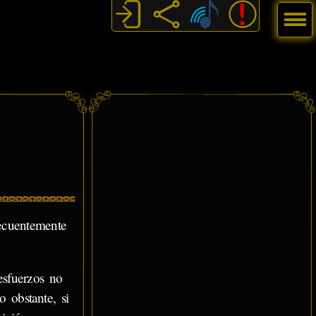
Menú
ecuentemente
sfuerzos no
 obstante, si