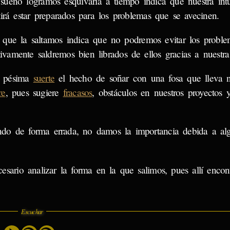
 sueño logramos esquivarla a tiempo indica que nuestra int
tirá estar preparados para los problemas que se avecinen.
 que la saltamos indica que no podremos evitar los proble
tivamente saldremos bien librados de ellos gracias a nuestra
e pésima
suerte
el hecho de soñar con una fosa que lleva n
re
, pues sugiere
fracasos
, obstáculos en nuestros proyectos 
do de forma errada, no damos la importancia debida a al
cesario analizar la forma en la que salimos, pues allí encon
Escuchar