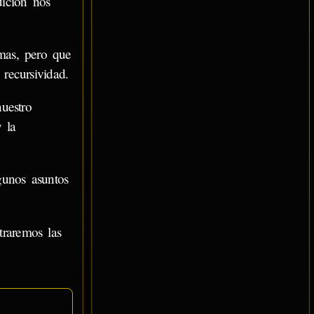
uición nos
mas, pero que
 recursividad.
uestro
y la
gunos asuntos
traremos las