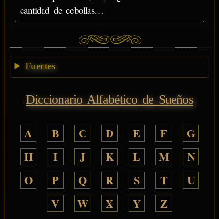
cantidad de cebollas…
Fuentes
Diccionario Alfabético de Sueños
A
B
C
D
E
F
G
H
I
J
K
L
M
N
O
P
Q
R
S
T
U
V
W
X
Y
Z