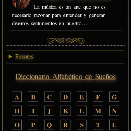
La música es un arte que no es
necesario razonar para entender y generar
diversos sentimientos en nuestro…
Fuentes
Diccionario Alfabético de Sueños
A
B
C
D
E
F
G
H
I
J
K
L
M
N
O
P
Q
R
S
T
U