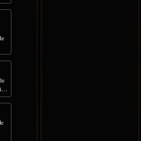
de
de
si…
de