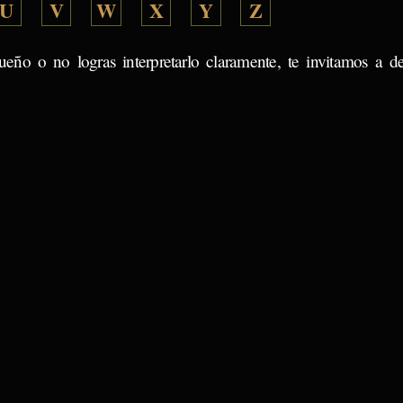
U
V
W
X
Y
Z
ueño o no logras interpretarlo claramente, te invitamos a d