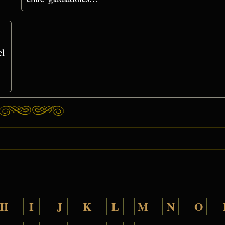
el
H
I
J
K
L
M
N
O