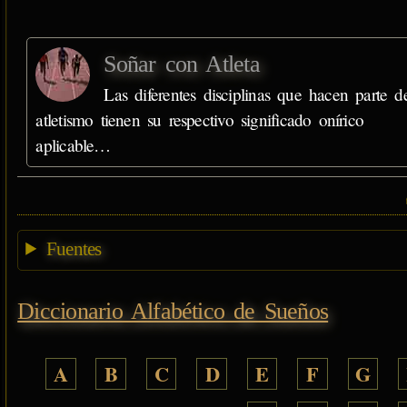
Soñar con Atleta
Las diferentes disciplinas que hacen parte d
atletismo tienen su respectivo significado onírico
aplicable…
Fuentes
Diccionario Alfabético de Sueños
A
B
C
D
E
F
G