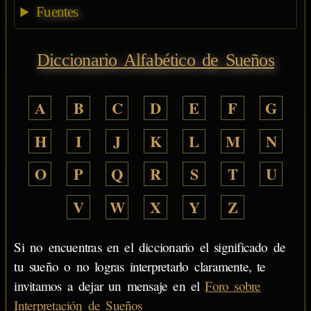
Fuentes
Diccionario Alfabético de Sueños
A
B
C
D
E
F
G
H
I
J
K
L
M
N
O
P
Q
R
S
T
U
V
W
X
Y
Z
Si no encuentras en el diccionario el significado de
tu sueño o no logras interpretarlo claramente, te
invitamos a dejar un mensaje en el
Foro sobre
Interpretación de Sueños