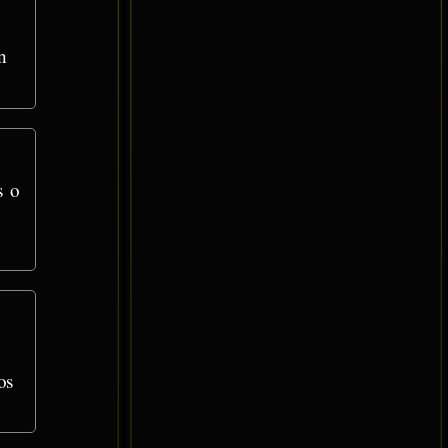
n
s o
os