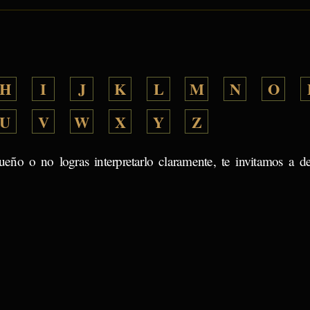
H
I
J
K
L
M
N
O
U
V
W
X
Y
Z
ueño o no logras interpretarlo claramente, te invitamos a d