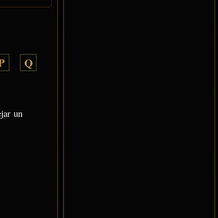
P
Q
ejar un