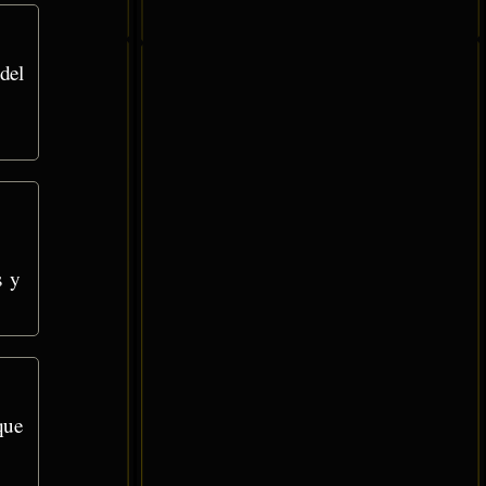
del
s y
que