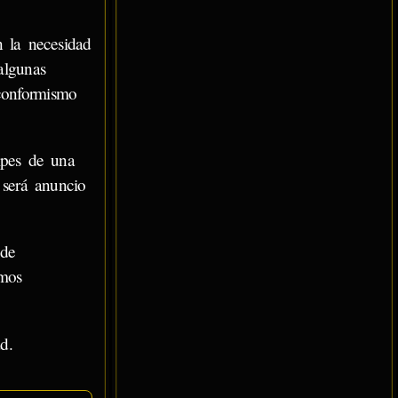
 la necesidad
algunas
nconformismo
ipes de una
 será anuncio
 de
amos
d.