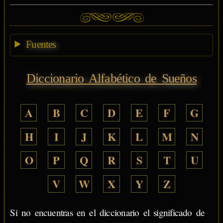
Fuentes
Diccionario Alfabético de Sueños
A
B
C
D
E
F
G
H
I
J
K
L
M
N
O
P
Q
R
S
T
U
V
W
X
Y
Z
Si no encuentras en el diccionario el significado de