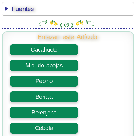
Fuentes
Enlazan este Artículo:
Cacahuete
Miel de abejas
Pepino
Borraja
Berenjena
Cebolla