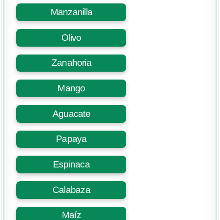
Manzanilla
Olivo
Zanahoria
Mango
Aguacate
Papaya
Espinaca
Calabaza
Maíz