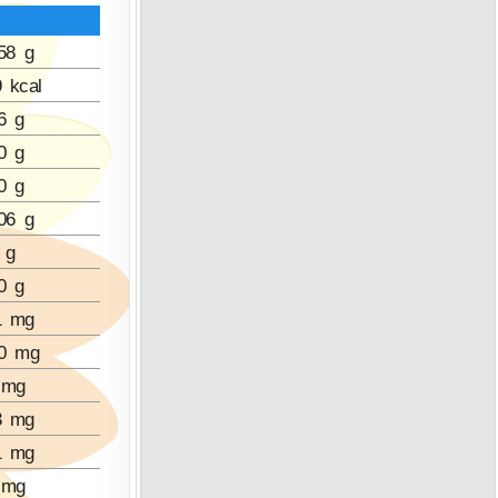
58 g
 kcal
6 g
0 g
0 g
06 g
 g
0 g
1 mg
70 mg
 mg
3 mg
1 mg
 mg