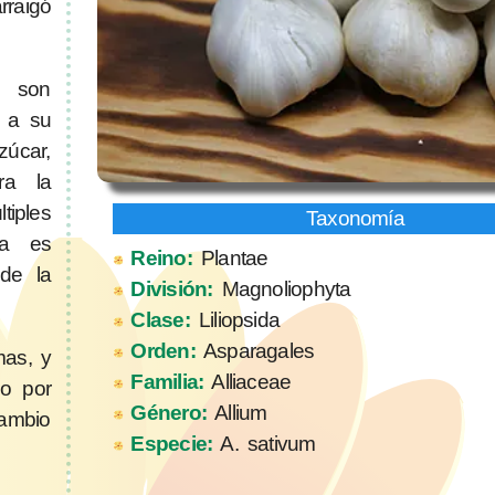
aigó
a son
n a su
zúcar,
ra la
iples
ta es
Reino:
Plantae
 de la
División:
Magnoliophyta
Clase:
Liliopsida
Orden:
Asparagales
mas, y
Familia:
Alliaceae
do por
Género:
Allium
cambio
Especie:
A. sativum