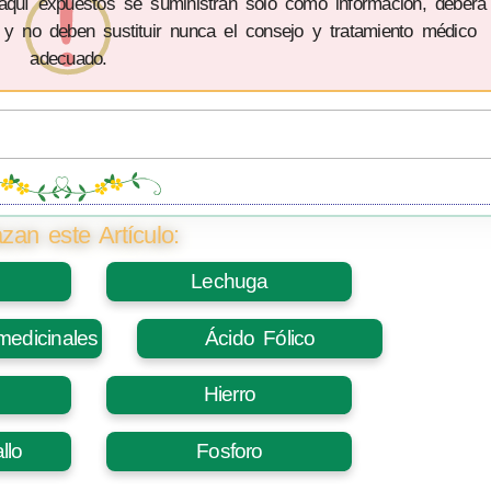
 aquí expuestos se suministran sólo como información, deberá
 y no deben sustituir nunca el consejo y tratamiento médico
adecuado.
zan este Artículo:
Lechuga
medicinales
Ácido Fólico
Hierro
llo
Fosforo