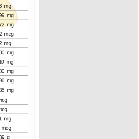
16 mg
299 mg
672 mg
,2 mcg
,2 mg
200 mg
110 mg
700 mg
596 mg
235 mg
mcg
mcg
01 mg
4 mcg
89 g