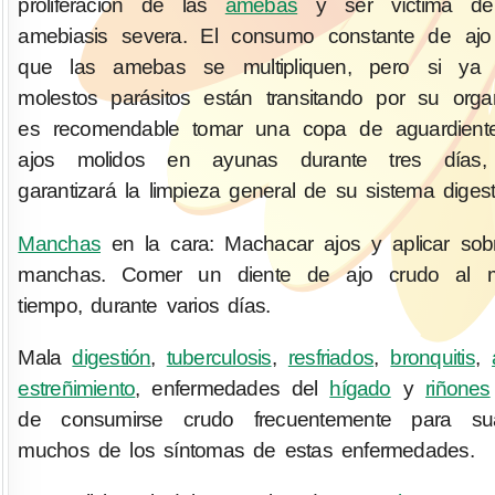
proliferación de las
amebas
y ser víctima d
amebiasis severa. El consumo constante de ajo 
que las amebas se multipliquen, pero si ya 
molestos parásitos están transitando por su org
es recomendable tomar una copa de aguardient
ajos molidos en ayunas durante tres días,
garantizará la limpieza general de su sistema digest
Manchas
en la cara: Machacar ajos y aplicar sob
manchas. Comer un diente de ajo crudo al 
tiempo, durante varios días.
Mala
digestión
,
tuberculosis
,
resfriados
,
bronquitis
,
estreñimiento
, enfermedades del
hígado
y
riñones
de consumirse crudo frecuentemente para sua
muchos de los síntomas de estas enfermedades.