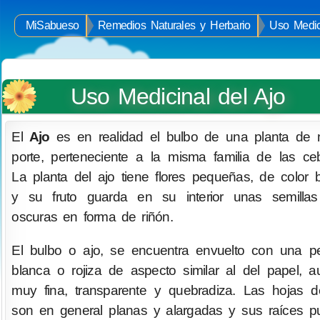
MiSabueso
Remedios Naturales y Herbario
Uso Medic
Uso Medicinal del Ajo
El
Ajo
es en realidad el bulbo de una planta de
porte, perteneciente a la misma familia de las ceb
La planta del ajo tiene flores pequeñas, de color 
y su fruto guarda en su interior unas semilla
oscuras en forma de riñón.
El bulbo o ajo, se encuentra envuelto con una pe
blanca o rojiza de aspecto similar al del papel, 
muy fina, transparente y quebradiza. Las hojas d
son en general planas y alargadas y sus raíces 