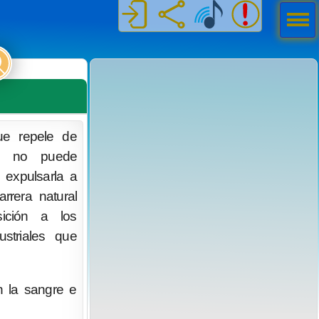
Men
ú
ue repele de
e no puede
 expulsarla a
rrera natural
sición a los
striales que
n la sangre e