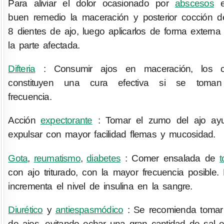
Para aliviar el dolor ocasionado por
abscesos
e
buen remedio la maceración y posterior cocción 
8 dientes de ajo, luego aplicarlos de forma externa
la parte afectada.
Difteria
: Consumir ajos en maceración, los c
constituyen una cura efectiva si se toma
frecuencia.
Acción
expectorante
: Tomar el zumo del ajo ay
expulsar con mayor facilidad flemas y mucosidad.
Gota
,
reumatismo
,
diabetes
: Comer ensalada de
con ajo triturado, con la mayor frecuencia posible. 
incrementa el nivel de insulina en la sangre.
Diurético
y
antiespasmódico
: Se recomienda tomar
de ajos, evitando echar una gran cantidad de sal e