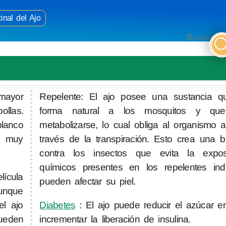
inal del Ajo
Buscar
 mayor
Repelente: El ajo posee una sustancia q
ollas.
forma natural a los mosquitos y qu
blanco
metabolizarse, lo cual obliga al organismo a
s muy
través de la transpiración. Esto crea una ba
contra los insectos que evita la expo
químicos presentes en los repelentes indu
lícula
pueden afectar su piel.
aunque
el ajo
Diabetes
: El ajo puede reducir el azúcar e
pueden
incrementar la liberación de insulina.