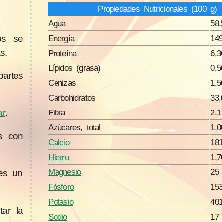
Propiedades Nutricionales (100 g)
Agua
58,
os se
Energía
149
s.
Proteína
6,3
Lípidos (grasa)
0,5
partes
Cenizas
1,5
Carbohidratos
33,
Fibra
2,1
ar
.
Azúcares, total
1,0
s con
Calcio
18
Hierro
1,
Magnesio
25
es un
Fósforo
15
Potasio
40
tar la
Sodio
17