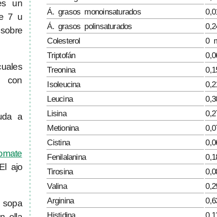
s un
Á. grasos monoinsaturados
0,0
de 7 u
Á. grasos polinsaturados
0,2
 sobre
Colesterol
0 
Triptofán
0,0
uales
Treonina
0,1
n con
Isoleucina
0,2
Leucina
0,3
Lisina
0,2
uda a
Metionina
0,0
Cistina
0,0
tomate
Fenilalanina
0,1
El ajo
Tirosina
0,0
Valina
0,2
Arginina
0,6
 sopa
Histidina
0,1
n ella