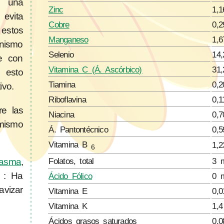
e una
Zinc
1,
evita
Cobre
0,
estos
Manganeso
1,
anismo
Selenio
14
e con
Vitamina C (Á. Ascórbico)
31
 esto
Tiamina
0,
ivo.
Riboflavina
0,
re las
Niacina
0,
mismo
Á. Pantontécnico
0,
Vitamina B
1,
6
Folatos, total
3 
asma
,
: Ha
Ácido Fólico
0 
vizar
Vitamina E
0,
Vitamina K
1,
Ácidos grasos saturados
0,0