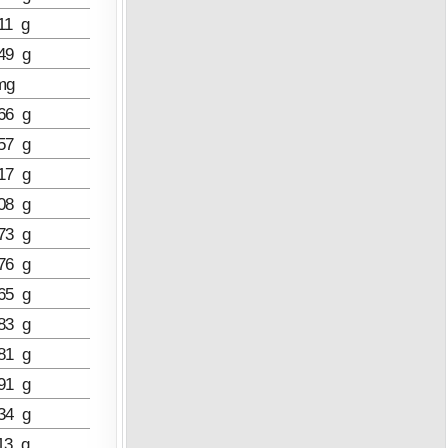
11 g
49 g
mg
66 g
57 g
17 g
08 g
73 g
76 g
65 g
83 g
81 g
91 g
34 g
13 g