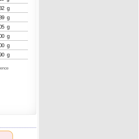
32 g
89 g
05 g
00 g
00 g
90 g
rence