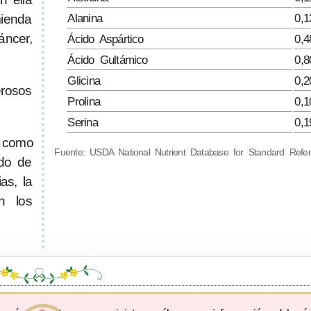
Alanina
0,1
ienda
ncer,
Ácido Aspártico
0,4
Ácido Gultámico
0,8
Glicina
0,2
rosos
Prolina
0,1
Serina
0,1
l como
Fuente: USDA National Nutrient Database for Standard Refe
ido de
as, la
én los