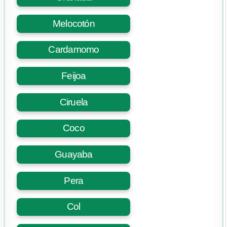
Melocotón
Cardamomo
Feijoa
Ciruela
Coco
Guayaba
Pera
Col