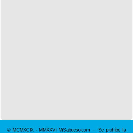
© MCMXCIX - MMXXVI MiSabueso.com — Se prohíbe la