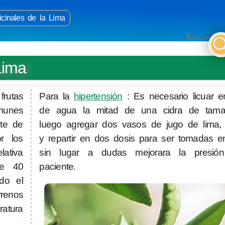
cinales de la Lima
Buscar
Lima
rutas
Para la
hipertensión
: Es necesario licuar 
omunes
de agua la mitad de una cidra de tama
nte de
luego agregar dos vasos de jugo de lima,
r los
y repartir en dos dosis para ser tomadas en
lativa
sin lugar a dudas mejorara la presión 
de 40
paciente.
do el
rrenos
atura