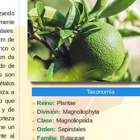
zando
amente
lares.
 cm de
onco o
cm de
ndo de
es son
étalos
ieza a
go que
Reino:
Plantae
 y de
División:
Magnoliophyta
rteza
Clase:
Magnoliopsida
ene un
Orden:
Sapindales
nte al
Familia:
Rutaceae