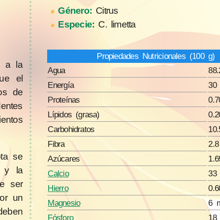
Género:
Citrus
Especie:
C. limetta
Propiedades Nutricionales (100 g)
s a la
Agua
88.
ue el
Energía
30 
pos de
Proteínas
0.7
dentes
Lípidos (grasa)
0.2
entos
Carbohidratos
10.
Fibra
2.8
ota se
Azúcares
1.6
a y la
Calcio
33
e ser
Hierro
0.
or un
Magnesio
6 
deben
Fósforo
18