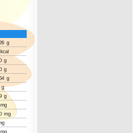
26 g
kcal
0 g
0 g
54 g
 g
9 g
 mg
60 mg
mg
 mg