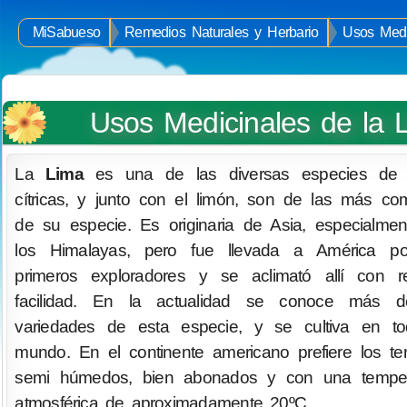
MiSabueso
Remedios Naturales y Herbario
Usos Medi
Usos Medicinales de la 
La
Lima
es una de las diversas especies de f
cítricas, y junto con el limón, son de las más c
de su especie. Es originaria de Asia, especialme
los Himalayas, pero fue llevada a América po
primeros exploradores y se aclimató allí con re
facilidad. En la actualidad se conoce más 
variedades de esta especie, y se cultiva en to
mundo. En el continente americano prefiere los te
semi húmedos, bien abonados y con una temper
atmosférica de aproximadamente 20ºC.