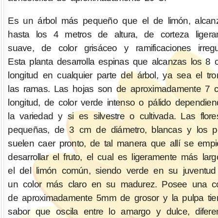
Es un árbol más pequeño que el de limón, alcan
hasta los 4 metros de altura, de corteza liger
suave, de color grisáceo y ramificaciones irregu
Esta planta desarrolla espinas que alcanzas los 8
longitud en cualquier parte del árbol, ya sea el tr
las ramas. Las hojas son de aproximadamente 7 
longitud, de color verde intenso o pálido dependie
la variedad y si es silvestre o cultivada. Las flor
pequeñas, de 3 cm de diámetro, blancas y los p
suelen caer pronto, de tal manera que allí se emp
desarrollar el fruto, el cual es ligeramente más lar
el del limón común, siendo verde en su juventud
un color más claro en su madurez. Posee una co
de aproximadamente 5mm de grosor y la pulpa ti
sabor que oscila entre lo amargo y dulce, difere