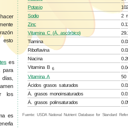
Potasio
10
Sodio
2 
hacer
Zinc
0.
emente
 razón
Vitamina C (Á. ascórbico)
29
 esto
Tiamina
0.
Riboflavina
0.
Niacina
0.
tes
es
Vitamina B
0.
6
a para
Vitamina A
50
días,
Ácidos grasos saturados
0.0
examen
Á. grasos monoinsaturados
0.0
r los
Á. grasos polinsaturados
0.0
Fuente: USDA National Nutrient Database for Standard Refe
ima es
enerla