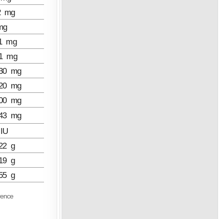
2 mg
mg
11 mg
.1 mg
030 mg
020 mg
200 mg
043 mg
 IU
22 g
19 g
55 g
rence