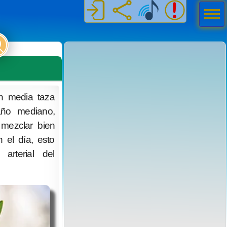
Men
ú
en media taza
ño mediano,
 mezclar bien
 el día, esto
arterial del