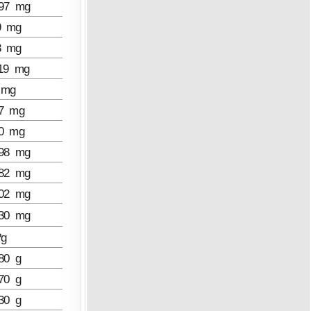
.97 mg
9 mg
8 mg
119 mg
 mg
47 mg
.0 mg
198 mg
182 mg
102 mg
230 mg
?g
80 g
70 g
30 g