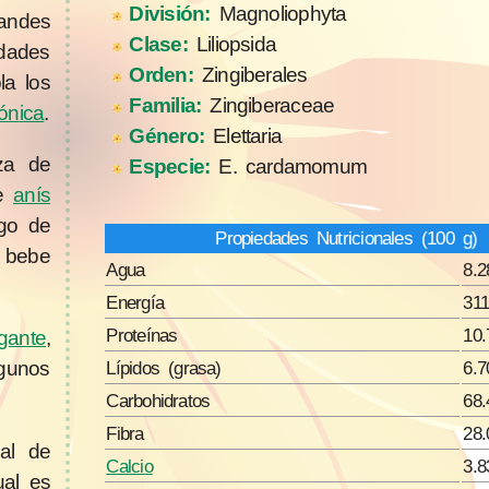
División:
Magnoliophyta
andes
Clase:
Liliopsida
dades
Orden:
Zingiberales
ola los
Familia:
Zingiberaceae
ónica
.
Género:
Elettaria
aza de
Especie:
E. cardamomum
de
anís
ego de
Propiedades Nutricionales (100 g)
 bebe
Agua
8.2
Energía
311
Proteínas
10.
gante
,
Lípidos (grasa)
6.7
gunos
Carbohidratos
68.
Fibra
28.
al de
Calcio
3.
ual es