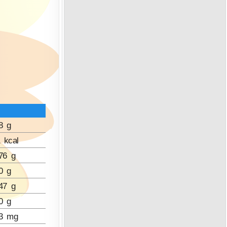
8 g
 kcal
76 g
0 g
47 g
0 g
83 mg