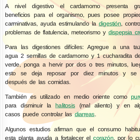
A nivel digestivo el cardamomo presenta gr
beneficios para el organismo, pues posee propie
carminativas, ayuda estimulando la
digestión
, contr
problemas de flatulencia, meteorismo y
dispepsia cr
Para las digestiones difíciles: Agregue a una t
agua 2 semillas de cardamomo y 1 cucharadita 
verde, ponga a hervir por dos o tres minutos, lu
esto se deja reposar por diez minutos y se
después de las comidas.
También es utilizado en medio oriente como
pur
para disminuir la
halitosis
(mal aliento) y en al
casos puede controlar las
diarreas
.
Algunos estudios afirman que el consumo habitu
esta planta ayuda a fortalecer el
corazón
, por lo c