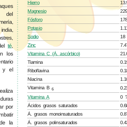
Hierro
13
aques
Magnesio
22
s del
Fósforo
17
mería,
Potasio
1.
india,
Sodio
18
stres,
Zinc
7.
 del
té
,
Vitamina C (Á. ascórbico)
21
n los
tario
Tiamina
0.
y el
Riboflavina
0.
Niacina
1.
Vitamina B
0.
6
ealiza
Vitamina A
0 
duras
Ácidos grasos saturados
0.6
ar por
Á. grasos monoinsaturados
0.8
batir
Á. grasos polinsaturados
0.4
de la