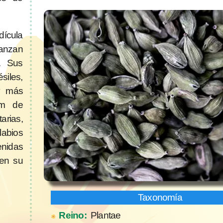
dícula
anzan
. Sus
iles,
 y más
cm de
arias,
labios
enidas
en su
Reino:
Plantae