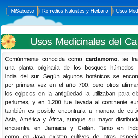
MiSabueso
Remedios Naturales y Herbario
Usos Medi
Usos Medicinales del 
Comúnmente conocida como
cardamomo
, se tr
una planta originaria de los bosques húmedos 
India del sur. Según algunos botánicos se encon
por primera vez en el año 700, pero otros afirm
los egipcios en la antigüedad la utilizaban para el
perfumes, y en 1.200 fue llevada al continente eu
también es posible encontrarla a manera de cult
Asia, América y África, aunque su mayor distribuc
encuentra en Jamaica y Ceilán. Tanto en Indo
como en Java existen cultivos de otras especi