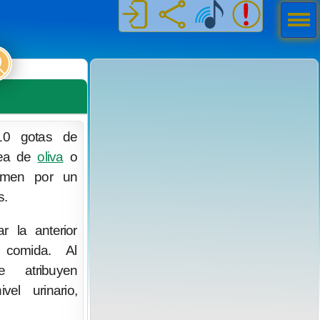
Men
ú
 10 gotas de
sea de
oliva
o
domen por un
s.
 la anterior
comida. Al
 atribuyen
vel urinario,