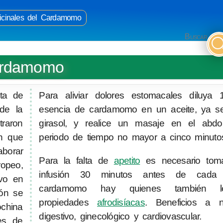
cinales del Cardamomo
Buscar
Cardamomo
ata de
Para aliviar dolores estomacales diluya
de la
esencia de cardamomo en un aceite, ya 
traron
girasol, y realice un masaje en el ab
an que
periodo de tiempo no mayor a cinco minuto
aborar
Para la falta de
apetito
es necesario tomar
ropeo,
infusión 30 minutos antes de cada 
ivo en
cardamomo hay quienes también le
ión se
propiedades
afrodisíacas
. Beneficios a ni
china
digestivo, ginecológico y cardiovascular.
es de