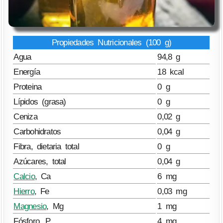
Propiedades Nutricionales (100 g)
Agua
94,8 g
Energía
18 kcal
Proteina
0 g
Lípidos (grasa)
0 g
Ceniza
0,02 g
Carbohidratos
0,04 g
Fibra, dietaria total
0 g
Azúcares, total
0,04 g
Calcio
, Ca
6 mg
Hierro
, Fe
0,03 mg
Magnesio
, Mg
1 mg
Fósforo, P
4 mg