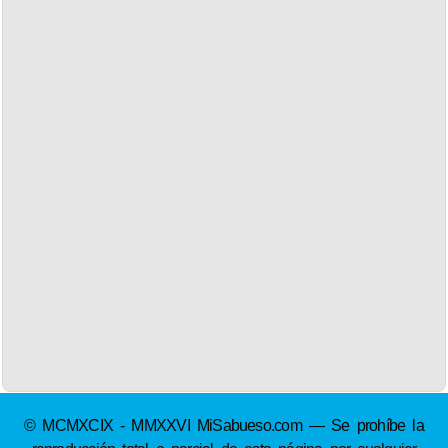
© MCMXCIX - MMXXVI MiSabueso.com — Se prohíbe la