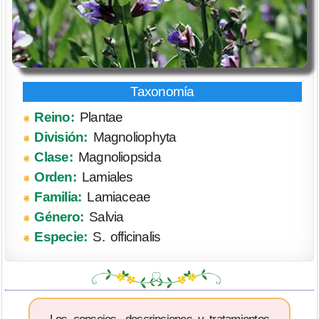
Reino:
Plantae
División:
Magnoliophyta
Clase:
Magnoliopsida
Orden:
Lamiales
Familia:
Lamiaceae
Género:
Salvia
Especie:
S. officinalis
Los consejos, descripciones y tratamientos