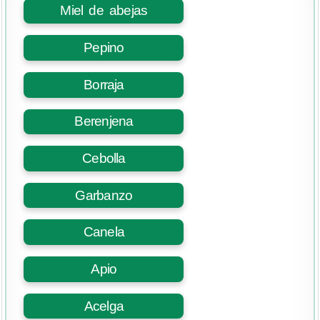
Miel de abejas
Pepino
Borraja
Berenjena
Cebolla
Garbanzo
Canela
Apio
Acelga